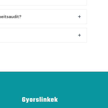
eitsaudit?
Gyorslinkek