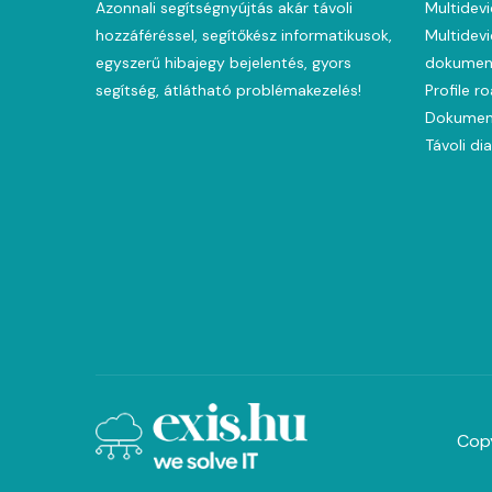
Azonnali segítségnyújtás akár távoli
Multidevi
hozzáféréssel, segítőkész informatikusok,
Multidevi
egyszerű hibajegy bejelentés, gyors
dokument
segítség, átlátható problémakezelés!
Profile r
Dokumen
Távoli di
Copy