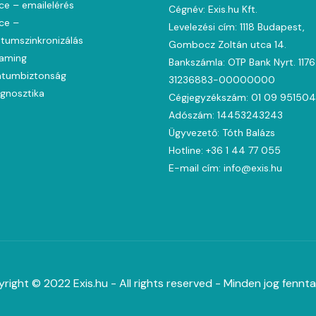
ce – emailelérés
Cégnév: Exis.hu Kft.
ce –
Levelezési cím: 1118 Budapest,
umszinkronizálás
Gombocz Zoltán utca 14.
oaming
Bankszámla: OTP Bank Nyrt. 117
tumbiztonság
31236883-00000000
agnosztika
Cégjegyzékszám: 01 09 951504
Adószám: 14453243243
Ügyvezető: Tóth Balázs
Hotline: +36 1 44 77 055
E-mail cím: info@exis.hu
right © 2022 Exis.hu - All rights reserved - Minden jog fennta