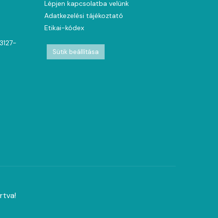
Lépjen kapcsolatba velünk
Adatkezelési tájékoztató
Etikai-kódex
63127-
Sütik beállítása
rtva!