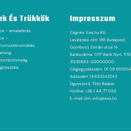
ek És Trükkök
Impresszum
ce – emailelérés
Cégnév: Exis.hu Kft.
ce –
Levelezési cím: 1118 Budapest,
umszinkronizálás
Gombocz Zoltán utca 14.
oaming
Bankszámla: OTP Bank Nyrt. 117
tumbiztonság
31236883-00000000
agnosztika
Cégjegyzékszám: 01 09 951504
Adószám: 14453243243
Ügyvezető: Tóth Balázs
Hotline: +36 1 44 77 055
E-mail cím: info@exis.hu