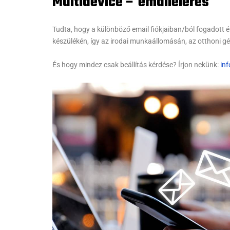
Multidevice – emailelérés
Tudta, hogy a különböző email fiókjaiban/ból fogadott é
készülékén, így az irodai munkaállomásán, az otthoni gé
És hogy mindez csak beállítás kérdése? Írjon nekünk:
in