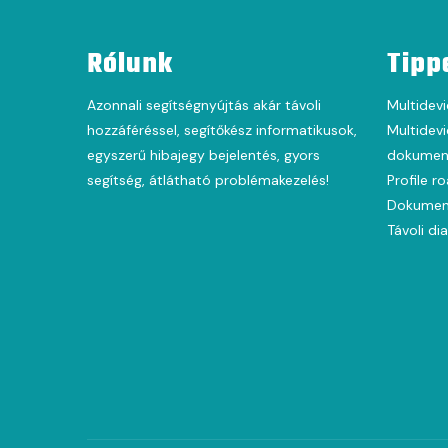
Rólunk
Tipp
Azonnali segítségnyújtás akár távoli
Multidevi
hozzáféréssel, segítőkész informatikusok,
Multidevi
egyszerű hibajegy bejelentés, gyors
dokument
segítség, átlátható problémakezelés!
Profile r
Dokumen
Távoli di