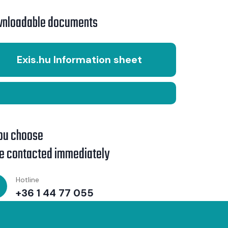
nloadable documents
Exis.hu Information sheet
you choose
be contacted immediately
Hotline
+36 1 44 77 055