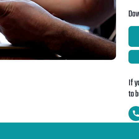
Dow
If 
to 