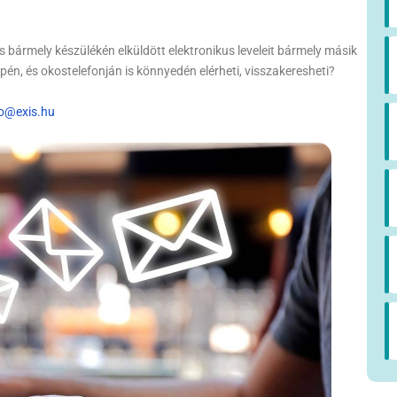
s bármely készülékén elküldött elektronikus leveleit bármely másik
pén, és okostelefonján is könnyedén elérheti, visszakeresheti?
fo@exis.hu