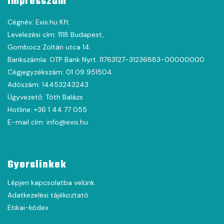
Impresszum
Cégnév: Exis.hu Kft.
Levelezési cím: 1118 Budapest,
Gombocz Zoltán utca 14.
Bankszámla: OTP Bank Nyrt. 11763127-31236883-00000000
Cégjegyzékszám: 01 09 951504
Adószám: 14453243243
Ügyvezető: Tóth Balázs
Hotline: +36 1 44 77 055
E-mail cím: info@exis.hu
Gyorslinkek
Lépjen kapcsolatba velünk
Adatkezelési tájékoztató
Etikai-kódex