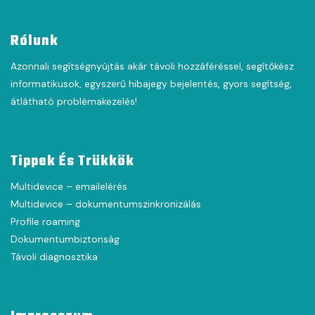
Rólunk
Azonnali segítségnyújtás akár távoli hozzáféréssel, segítőkész
informatikusok, egyszerű hibajegy bejelentés, gyors segítség,
átlátható problémakezelés!
Tippek És Trükkök
Multidevice – emailelérés
Multidevice – dokumentumszinkronizálás
Profile roaming
Dokumentumbiztonság
Távoli diagnosztika