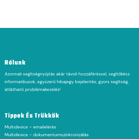
Rólunk
Azonnali segítségnyújtás akár távoli hozzáféréssel, segítőkész
informatikusok, egyszerű hibajegy bejelentés, gyors segítség,
átlátható problémakezelés!
Tippek És Trükkök
Multidevice – emailelérés
Multidevice – dokumentumszinkronizálás