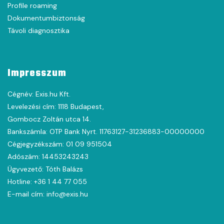
Profile roaming
Dokumentumbiztonság
Távoli diagnosztika
Impresszum
Cégnév: Exis.hu Kft.
Levelezési cím: 1118 Budapest,
Gombocz Zoltán utca 14.
Bankszámla: OTP Bank Nyrt. 11763127-31236883-00000000
Cégjegyzékszám: 01 09 951504
Adószám: 14453243243
Ügyvezető: Tóth Balázs
Hotline: +36 1 44 77 055
E-mail cím: info@exis.hu