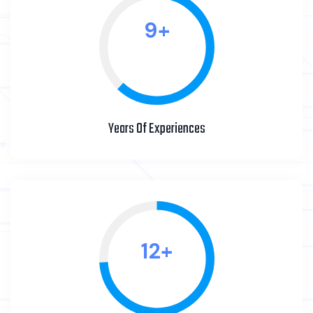
10
+
Years Of Experiences
13
+