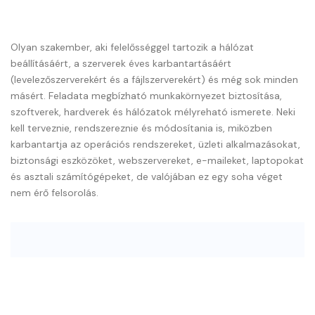
Olyan szakember, aki felelősséggel tartozik a hálózat
beállításáért, a szerverek éves karbantartásáért
(levelezőszerverekért és a fájlszerverekért) és még sok minden
másért. Feladata megbízható munkakörnyezet biztosítása,
szoftverek, hardverek és hálózatok mélyreható ismerete. Neki
kell terveznie, rendszereznie és módosítania is, miközben
karbantartja az operációs rendszereket, üzleti alkalmazásokat,
biztonsági eszközöket, webszervereket, e-maileket, laptopokat
és asztali számítógépeket, de valójában ez egy soha véget
nem érő felsorolás.