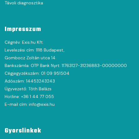
Távoli diagnosztika
Impresszum
Cégnév: Exis.hu Kft.
Levelezési cím: 1118 Budapest,
Gombocz Zoltán utca 14.
Bankszámla: OTP Bank Nyrt. 11763127-31236883-00000000
Cégjegyzékszám: 01 09 951504
Adószám: 14453243243
Ügyvezető: Tóth Balázs
Hotline: +36 1 44 77 055
E-mail cím: info@exis.hu
Gyorslinkek