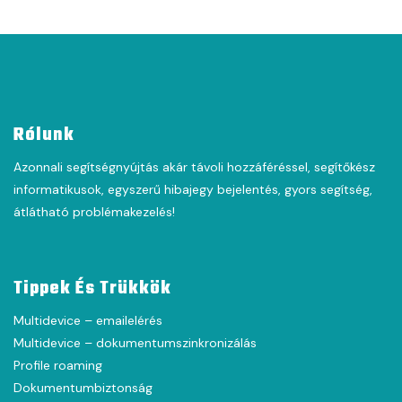
Rólunk
Azonnali segítségnyújtás akár távoli hozzáféréssel, segítőkész
informatikusok, egyszerű hibajegy bejelentés, gyors segítség,
átlátható problémakezelés!
Tippek És Trükkök
Multidevice – emailelérés
Multidevice – dokumentumszinkronizálás
Profile roaming
Dokumentumbiztonság