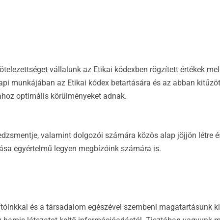
ötelezettséget vállalunk az Etikai kódexben rögzített értékek me
napi munkájában az Etikai kódex betartására és az abban kitűzöt
hoz optimális körülményeket adnak.
nedzsmentje, valamint dolgozói számára közös alap jöjjön létre
rtása egyértelmű legyen megbízóink számára is.
ítóinkkal és a társadalom egészével szembeni magatartásunk kif