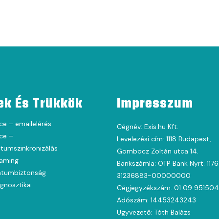
ek És Trükkök
Impresszum
ce – emailelérés
Cégnév: Exis.hu Kft.
ce –
Levelezési cím: 1118 Budapest,
umszinkronizálás
Gombocz Zoltán utca 14.
oaming
Bankszámla: OTP Bank Nyrt. 117
tumbiztonság
31236883-00000000
agnosztika
Cégjegyzékszám: 01 09 951504
Adószám: 14453243243
Ügyvezető: Tóth Balázs