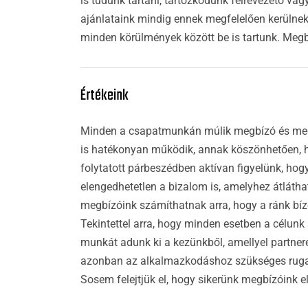
is tudunk tartani, tartózkodunk félrevezető va
ajánlataink mindig ennek megfelelően kerülnek 
minden körülmények között be is tartunk. Megbí
Értékeink
Minden a csapatmunkán múlik megbízó és megbí
is hatékonyan működik, annak köszönhetően, ho
folytatott párbeszédben aktívan figyelünk, hog
elengedhetetlen a bizalom is, amelyhez átláth
megbízóink számíthatnak arra, hogy a ránk bí
Tekintettel arra, hogy minden esetben a célun
munkát adunk ki a kezünkből, amellyel partner
azonban az alkalmazkodáshoz szükséges rugal
Sosem felejtjük el, hogy sikerünk megbízóink e