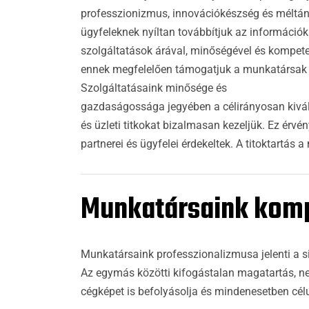
professzionizmus, innovációkészség és méltány
ügyfeleknek nyíltan továbbítjuk az információka
szolgáltatások árával, minőségével és kompete
ennek megfelelően támogatjuk a munkatársak 
Szolgáltatásaink minősége és
gazdaságossága jegyében a célirányosan kiválasz
és üzleti titkokat bizalmasan kezeljük. Ez érv
partnerei és ügyfelei érdekeltek. A titoktartá
Munkatársaink komp
Munkatársaink professzionalizmusa jelenti a s
Az egymás közötti kifogástalan magatartás, ne
cégképet is befolyásolja és mindenesetben cél