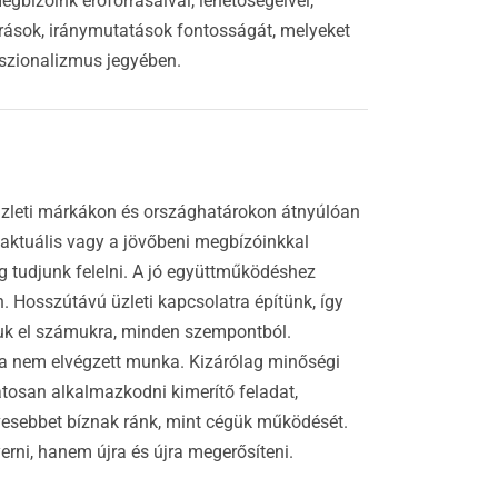
gbízóink erőforrásaival, lehetőségeivel,
őírások, iránymutatások fontosságát, melyeket
sszionalizmus jegyében.
üzleti márkákon és országhatárokon átnyúlóan
 aktuális vagy a jövőbeni megbízóinkkal
g tudjunk felelni. A jó együttműködéshez
 Hosszútávú üzleti kapcsolatra építünk, így
zuk el számukra, minden szempontból.
nka nem elvégzett munka. Kizárólag minőségi
tosan alkalmazkodni kimerítő feladat,
esebbet bíznak ránk, mint cégük működését.
erni, hanem újra és újra megerősíteni.