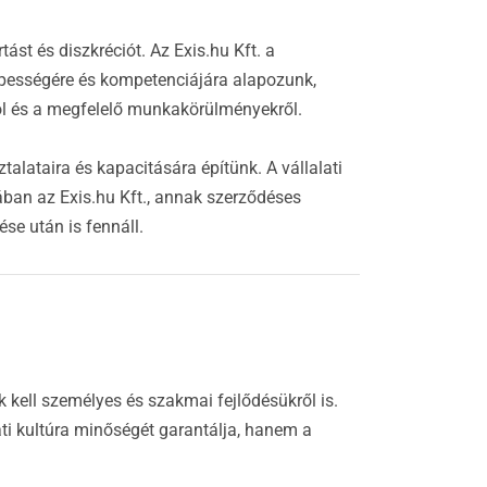
ást és diszkréciót. Az Exis.hu Kft. a
képességére és kompetenciájára alapozunk,
l és a megfelelő munkakörülményekről.
alataira és kapacitására építünk. A vállalati
ában az Exis.hu Kft., annak szerződéses
se után is fennáll.
 kell személyes és szakmai fejlődésükről is.
ti kultúra minőségét garantálja, hanem a