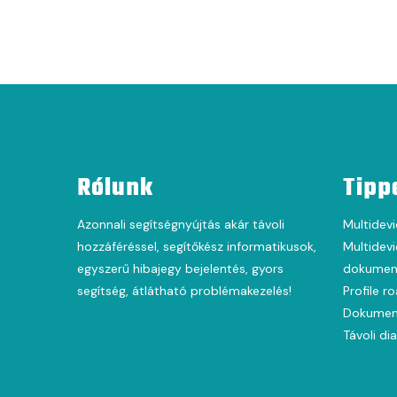
Rólunk
Tipp
Azonnali segítségnyújtás akár távoli
Multidevi
hozzáféréssel, segítőkész informatikusok,
Multidevi
egyszerű hibajegy bejelentés, gyors
dokument
segítség, átlátható problémakezelés!
Profile r
Dokumen
Távoli di