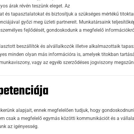
os árak révén teszünk eleget. Az
t és tapasztalatokat és biztosítjuk a szükséges mértékű titoktart
nciájával győzi meg üzleti partnereit. Munkatársaink teljesítő
személyes fejlődését, gondoskodunk a megfelelő információkró
tott beszállítók és alvállalkozók illetve alkalmazottaik tapaszt
ényes minden olyan más információra is, amelyek titokban tartás
s a munkaviszony, vagy az egyéb szerződéses jogviszony megszűné
etenciája
ikerünk alapjait, ennek megfelelően tudjuk, hogy gondoskodnunk
m csak a megfelelő egymás közötti kommunikációt és a vállala
unk az igényesség.