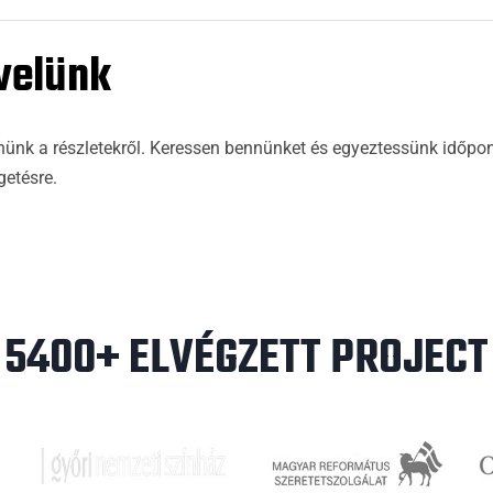
velünk
nk a részletekről. Keressen bennünket és egyeztessünk időponto
getésre.
5400+ ELVÉGZETT PROJECT