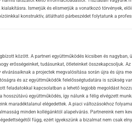
gy hamis látszatot keltő információadástól. Tisztában vagyunk me
kialakításra. Ismerjük és elismerjük a vonatkozó törvények, el
zóinkkal konstruktív, átlátható párbeszédet folytatunk a profe
zott között. A partneri együttműködés kicsiben és nagyban, 
gy erősségeinket, tudásunkat, ötleteinket összekapcsoljuk. Az
y elvárásaiknak a projectek megvalósítása során újra és újra me
atóságra és az együttműködők felelősségtudatára is szükség van.
zott feladatokkal kapcsolatban a lehető legjobb megoldást hoz
k a hosszútávú együttműködés, így nálunk a félig elvégzett mu
eink maradéktalanul elégedettek. A piaci változásokhoz folyama
masság minden kollégánktól alapelvárás. Partnereink nem kev
légedettségétől függ, ezért igyekszünk a bizalmat nem csak elny