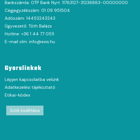
Bankszámla: OTP Bank Nyrt. 11763127-31236883-00000000
Cégjegyzékszám: 01 09 951504
Adószám: 14453243243
Ügyvezető: Tóth Balázs
Hotline: +36 1 44 77 055
E-mail cím: info@exis.hu
Gyorslinkek
Lépjen kapcsolatba velünk
Adatkezelési tájékoztató
Etikai-kódex
Sütik beállítása