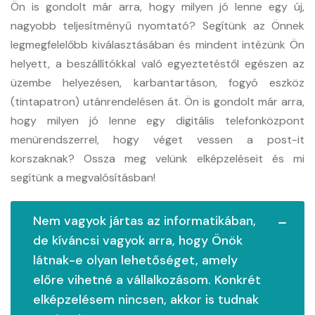
Ön is gondolt már arra, hogy milyen jó lenne egy új,
nagyobb teljesítményű nyomtató? Segítünk az Önnek
legmegfelelőbb kiválasztásában és mindent intézünk Ön
helyett, a beszállítókkal való egyeztetéstől egészen az
üzembe helyezésen, karbantartáson, fogyó eszköz
(tintapatron) utánrendelésen át. Ön is gondolt már arra,
hogy milyen jó lenne egy digitális telefonközpont
menürendszerrel, hogy véget vessen a post-it
korszaknak? Ossza meg velünk elképzeléseit és mi
segítünk a megvalósításban!
Nem vagyok jártas az informatikában,
de kíváncsi vagyok arra, hogy Önök
látnak-e olyan lehetőséget, amely
előre vihetné a vállalkozásom. Konkrét
elképzelésem nincsen, akkor is tudnak