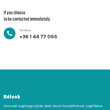
If you choose
to be contacted immediately
Hotline
+36 1 44 77 055
Rólunk
Azonnali segítségnyújtás akár távoli hozzáféréssel, segítőkész