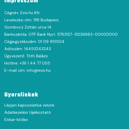
Impresszum
Cégnév: Exis.hu Kft.
Levelezési cím: 1118 Budapest,
Gombocz Zoltán utca 14.
Bankszámla: OTP Bank Nyrt. 11763127-31236883-00000000
Cégjegyzékszám: 01 09 951504
Adószám: 14453243243
Ügyvezető: Tóth Balázs
Hotline: +36 1 44 77 055
E-mail cím: info@exis.hu
Gyorslinkek
Lépjen kapcsolatba velünk
Adatkezelési tájékoztató
Etikai-kódex