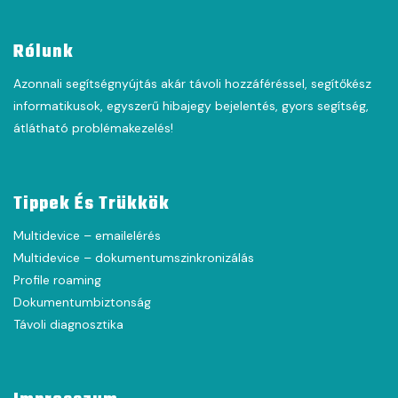
Rólunk
Azonnali segítségnyújtás akár távoli hozzáféréssel, segítőkész
informatikusok, egyszerű hibajegy bejelentés, gyors segítség,
átlátható problémakezelés!
Tippek És Trükkök
Multidevice – emailelérés
Multidevice – dokumentumszinkronizálás
Profile roaming
Dokumentumbiztonság
Távoli diagnosztika