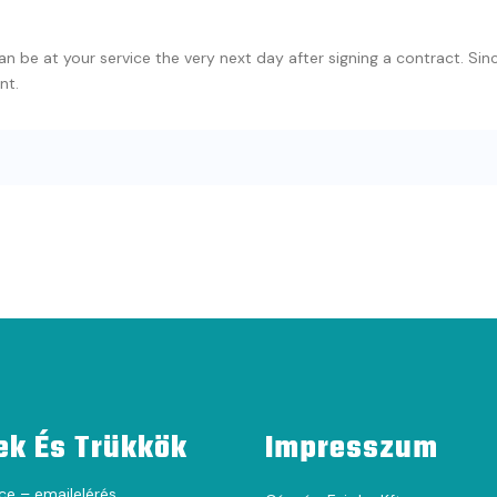
an be at your service the very next day after signing a contract. Si
nt.
ek És Trükkök
Impresszum
ce – emailelérés