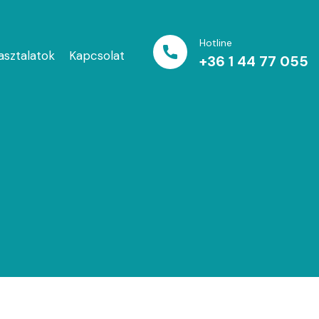
Hotline
asztalatok
Kapcsolat
+36 1 44 77 055