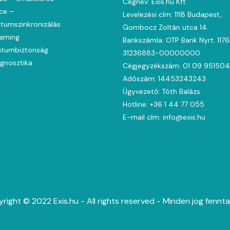
Cégnév: Exis.hu Kft.
ce –
Levelezési cím: 1118 Budapest,
umszinkronizálás
Gombocz Zoltán utca 14.
oaming
Bankszámla: OTP Bank Nyrt. 117
tumbiztonság
31236883-00000000
agnosztika
Cégjegyzékszám: 01 09 951504
Adószám: 14453243243
Ügyvezető: Tóth Balázs
Hotline: +36 1 44 77 055
E-mail cím: info@exis.hu
right © 2022 Exis.hu - All rights reserved - Minden jog fennta