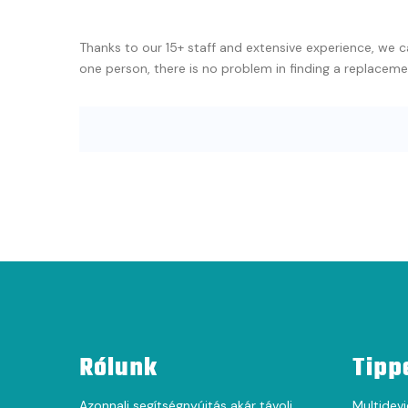
Thanks to our 15+ staff and extensive experience, we c
one person, there is no problem in finding a replaceme
Rólunk
Tipp
Azonnali segítségnyújtás akár távoli
Multidevi