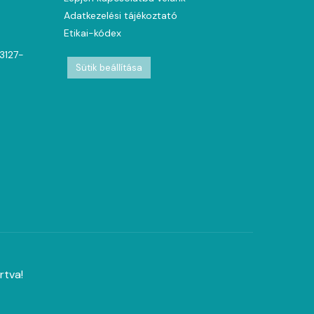
Adatkezelési tájékoztató
Etikai-kódex
63127-
Sütik beállítása
rtva!