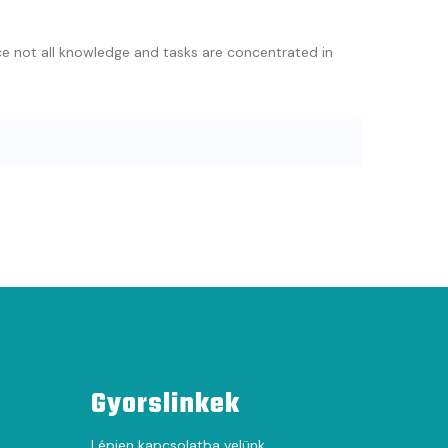
nce not all knowledge and tasks are concentrated in
Gyorslinkek
Lépjen kapcsolatba velünk