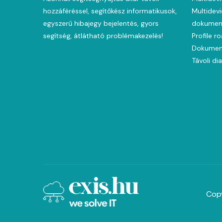
hozzáféréssel, segítőkész informatikusok,
Multidevi
egyszerű hibajegy bejelentés, gyors
dokument
segítség, átlátható problémakezelés!
Profile r
Dokumen
Távoli di
Copy