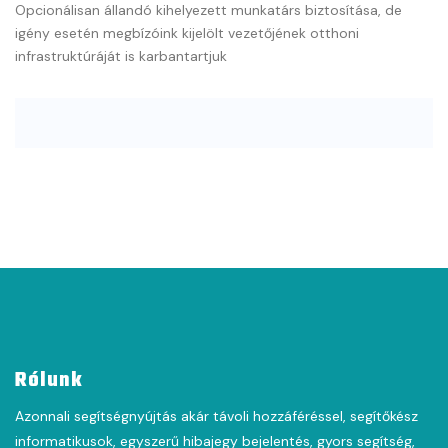
Opcionálisan állandó kihelyezett munkatárs biztosítása, de
igény esetén megbízóink kijelölt vezetőjének otthoni
infrastruktúráját is karbantartjuk
Rólunk
Azonnali segítségnyújtás akár távoli hozzáféréssel, segítőkész
informatikusok, egyszerű hibajegy bejelentés, gyors segítség,