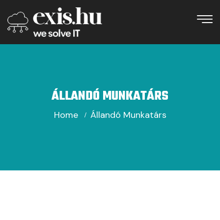
ÁLLANDÓ MUNKATÁRS
Home
Állandó Munkatárs