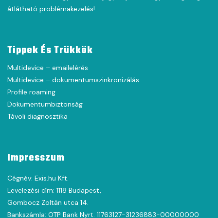
átlátható problémakezelés!
Tippek És Trükkök
Multidevice – emailelérés
Multidevice – dokumentumszinkronizálás
Profile roaming
Dokumentumbiztonság
Távoli diagnosztika
Impresszum
Cégnév: Exis.hu Kft.
Levelezési cím: 1118 Budapest,
Gombocz Zoltán utca 14.
Bankszámla: OTP Bank Nyrt. 11763127-31236883-00000000