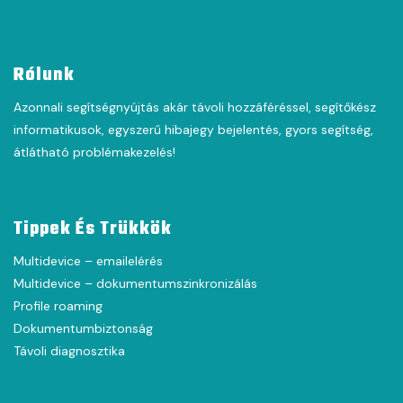
Rólunk
Azonnali segítségnyújtás akár távoli hozzáféréssel, segítőkész
informatikusok, egyszerű hibajegy bejelentés, gyors segítség,
átlátható problémakezelés!
Tippek És Trükkök
Multidevice – emailelérés
Multidevice – dokumentumszinkronizálás
Profile roaming
Dokumentumbiztonság
Távoli diagnosztika