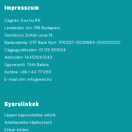
Impresszum
Cégnév: Exis.hu Kft.
Levelezési cím: 1118 Budapest,
Gombocz Zoltán utca 14.
Bankszámla: OTP Bank Nyrt. 11763127-31236883-00000000
Cégjegyzékszám: 01 09 951504
Adószám: 14453243243
Ügyvezető: Tóth Balázs
Hotline: +36 1 44 77 055
E-mail cím: info@exis.hu
Gyorslinkek
Lépjen kapcsolatba velünk
Adatkezelési tájékoztató
Etikai-kódex