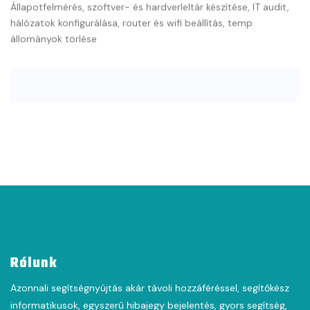
Állapotfelmérés, szoftver- és hardverleltár készítése, IT audit,
hálózatok konfigurálása, router és wifi beállítás, temp
állományok törlése
Rólunk
Azonnali segítségnyújtás akár távoli hozzáféréssel, segítőkész
informatikusok, egyszerű hibajegy bejelentés, gyors segítség,