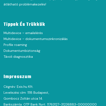
átlátható problémakezelés!
Tippek És Trükkök
Multidevice – emailelérés
Multidevice – dokumentumszinkronizálás
Profile roaming
Dokumentumbiztonság
Távoli diagnosztika
Impresszum
Cégnév: Exis.hu Kft.
Levelezési cím: 1118 Budapest,
Gombocz Zoltán utca 14.
Bankszámla: OTP Bank Nyrt. 11763127-31236883-00000000