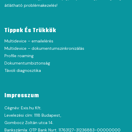
átlátható problémakezelés!
Tippek És Trükkök
Multidevice – emailelérés
Multidevice – dokumentumszinkronizálás
Profile roaming
Dokumentumbiztonság
Távoli diagnosztika
Impresszum
Cégnév: Exis.hu Kft.
Levelezési cím: 1118 Budapest,
Gombocz Zoltán utca 14.
Bankszámla: OTP Bank Nyrt. 11763127-31236883-00000000