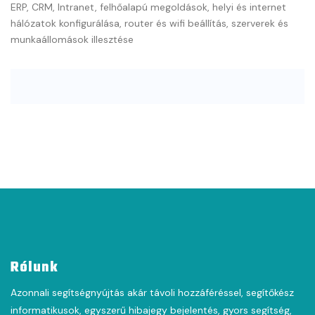
ERP, CRM, Intranet, felhőalapú megoldások, helyi és internet
hálózatok konfigurálása, router és wifi beállítás, szerverek és
munkaállomások illesztése
Rólunk
Azonnali segítségnyújtás akár távoli hozzáféréssel, segítőkész
informatikusok, egyszerű hibajegy bejelentés, gyors segítség,