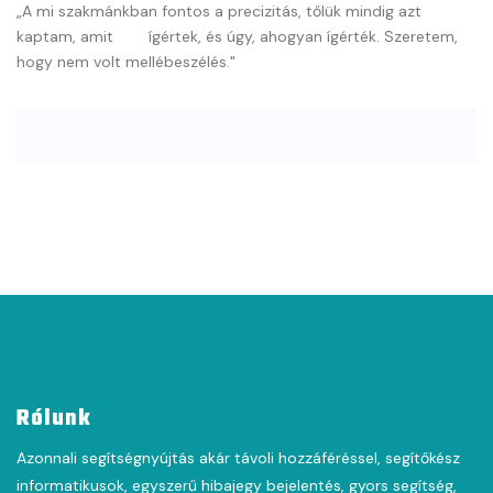
„A mi szakmánkban fontos a precizitás, tőlük mindig azt
kaptam, amit ígértek, és úgy, ahogyan ígérték. Szeretem,
hogy nem volt mellébeszélés."
Rólunk
Azonnali segítségnyújtás akár távoli hozzáféréssel, segítőkész
informatikusok, egyszerű hibajegy bejelentés, gyors segítség,