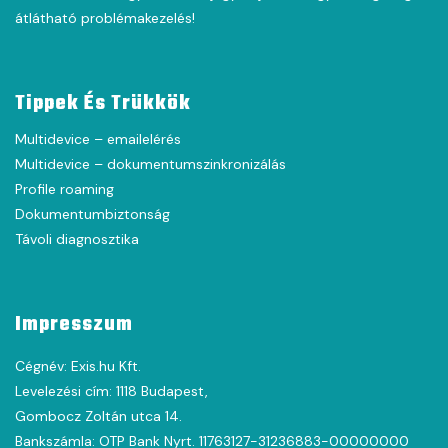
átlátható problémakezelés!
Tippek És Trükkök
Multidevice – emailelérés
Multidevice – dokumentumszinkronizálás
Profile roaming
Dokumentumbiztonság
Távoli diagnosztika
Impresszum
Cégnév: Exis.hu Kft.
Levelezési cím: 1118 Budapest,
Gombocz Zoltán utca 14.
Bankszámla: OTP Bank Nyrt. 11763127-31236883-00000000