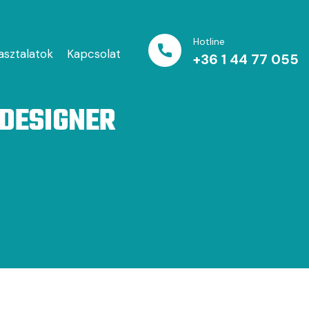
Hotline
asztalatok
Kapcsolat
+36 1 44 77 055
 DESIGNER