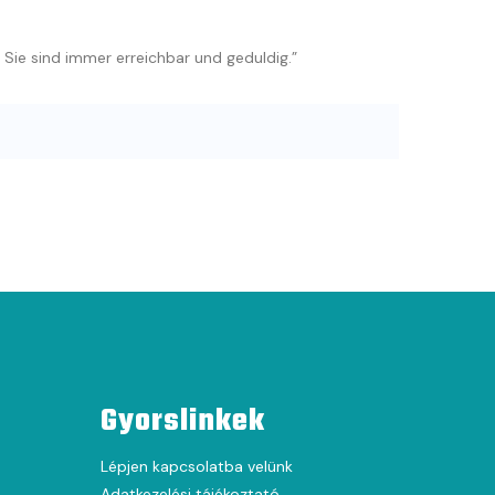
 Sie sind immer erreichbar und geduldig.”
Gyorslinkek
Lépjen kapcsolatba velünk
Adatkezelési tájékoztató