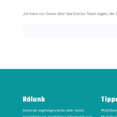
„Ich kann nur Gutes über das Exis.hu-Team sagen, die Z
Rólunk
Tipp
Azonnali segítségnyújtás akár távoli
Multidevi
hozzáféréssel, segítőkész informatikusok,
Multidevi