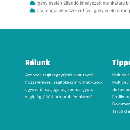
Igény esetén állandó kihelyezett munkatárs bi
Csomagjaink részeként (és igény esetén) megbíz
Rólunk
Tipp
Azonnali segítségnyújtás akár távoli
Multidevi
hozzáféréssel, segítőkész informatikusok,
Multidevi
egyszerű hibajegy bejelentés, gyors
dokument
segítség, átlátható problémakezelés!
Profile r
Dokumen
Távoli di