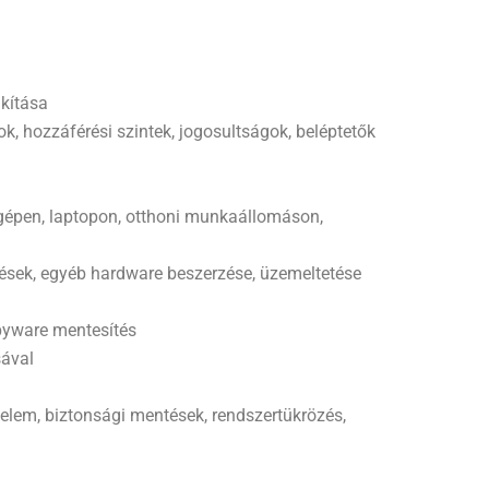
akítása
k, hozzáférési szintek, jogosultságok, beléptetők
gépen, laptopon, otthoni munkaállomáson,
zések, egyéb hardware beszerzése, üzemeltetése
spyware mentesítés
sával
elem, biztonsági mentések, rendszertükrözés,