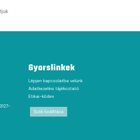
tjuk
Gyorslinkek
Lépjen kapcsolatba velünk
Adatkezelési tájékoztató
Etikai-kódex
63127-
Sütik beállítása