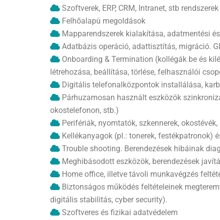
Szoftverek, ERP, CRM, Intranet, stb rendszerek
Felhőalapú megoldások
Mapparendszerek kialakítása, adatmentési és 
Adatbázis operáció, adattisztítás, migráció. 
Onboarding & Termination (kollégák be és kilép
létrehozása, beállítása, törlése, felhasználói cso
Digitális telefonalközpontok installálása, karba
Párhuzamosan használt eszközök szinkronizál
okostelefonon, stb.)
Perifériák, nyomtatók, szkennerek, okostévék,
Kellékanyagok (pl.: tonerek, festékpatronok) 
Trouble shooting. Berendezések hibáinak diagn
Meghibásodott eszközök, berendezések javítás
Home office, illetve távoli munkavégzés felt
Biztonságos működés feltételeinek megteremté
digitális stabilitás, cyber security).
Szoftveres és fizikai adatvédelem