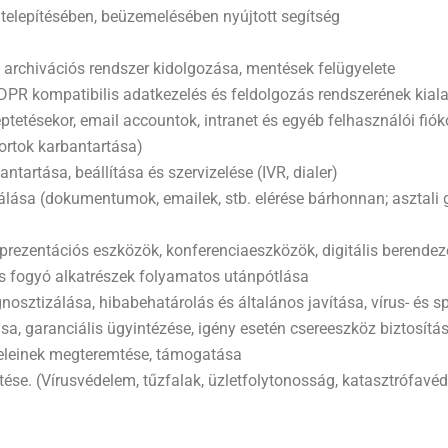
 telepítésében, beüzemelésében nyújtott segítség
archivációs rendszer kidolgozása, mentések felügyelete
GDPR kompatibilis adatkezelés és feldolgozás rendszerének kial
tetésekor, email accountok, intranet és egyéb felhasználói fióko
portok karbantartása)
ntartása, beállítása és szervizelése (IVR, dialer)
ása (dokumentumok, emailek, stb. elérése bárhonnan; asztali 
 prezentációs eszközök, konferenciaeszközök, digitális berende
és fogyó alkatrészek folyamatos utánpótlása
osztizálása, hibabehatárolás és általános javítása, vírus- és 
a, garanciális ügyintézése, igény esetén csereeszköz biztosítá
ételeinek megteremtése, támogatása
se. (Vírusvédelem, tűzfalak, üzletfolytonosság, katasztrófavéd