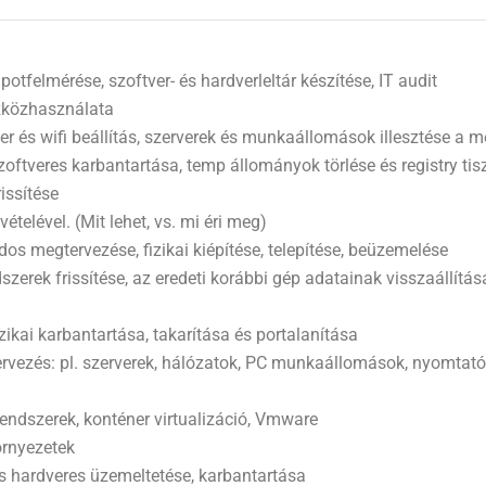
felmérése, szoftver- és hardverleltár készítése, IT audit
zközhasználata
ter és wifi beállítás, szerverek és munkaállomások illesztése a 
tveres karbantartása, temp állományok törlése és registry tisz
issítése
elével. (Mit lehet, vs. mi éri meg)
dos megtervezése, fizikai kiépítése, telepítése, beüzemelése
szerek frissítése, az eredeti korábbi gép adatainak visszaállítá
kai karbantartása, takarítása és portalanítása
rvezés: pl. szerverek, hálózatok, PC munkaállomások, nyomtató
 rendszerek, konténer virtualizáció, Vmware
örnyezetek
s hardveres üzemeltetése, karbantartása