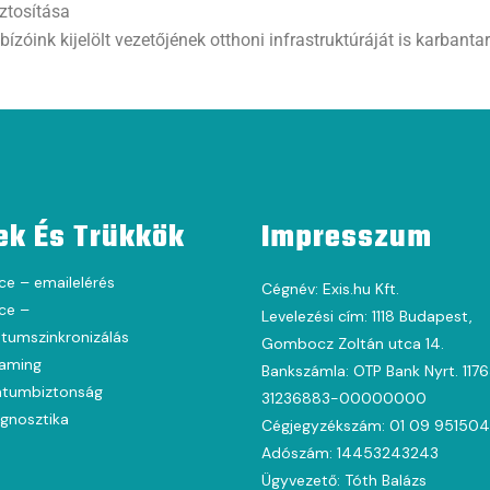
ztosítása
óink kijelölt vezetőjének otthoni infrastruktúráját is karbantar
ek És Trükkök
Impresszum
ce – emailelérés
Cégnév: Exis.hu Kft.
ce –
Levelezési cím: 1118 Budapest,
umszinkronizálás
Gombocz Zoltán utca 14.
oaming
Bankszámla: OTP Bank Nyrt. 117
tumbiztonság
31236883-00000000
agnosztika
Cégjegyzékszám: 01 09 951504
Adószám: 14453243243
Ügyvezető: Tóth Balázs