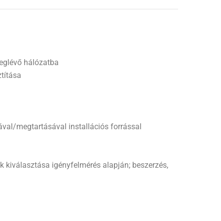
meglévő hálózatba
títása
sával/megtartásával installációs forrással
k kiválasztása igényfelmérés alapján; beszerzés,