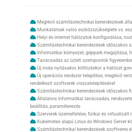
Meglévő számítástechnikai berendezések állapot
Munkatársak valós eszközszükséglete vs. es
Helyi és internet hálózatok konfigurálása, rou
Számítástechnikai berendezések időszakos szof
Informatikai környezet, géppark megújítása, fr
Tanácsadás az üzleti szempontok figyelembevét
Új iroda nyitásakor, költözéskor a hálózat gon
Új operációs rendszer telepítése, meglévő rend
rendelkező szoftverek visszatelepítésével
Számítástechnikai berendezések időszakos fizi
Általános informatikai tanácsadás, rendszerte
beállítás, paraméterezés
Szerverek üzemeltetése, fizikai és virtualizált
Kubernetes alapú Linux és Windows Server k
Számítástechnikai berendezések szoftveres é