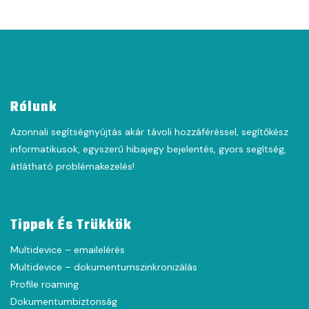
Rólunk
Azonnali segítségnyújtás akár távoli hozzáféréssel, segítőkész
informatikusok, egyszerű hibajegy bejelentés, gyors segítség,
átlátható problémakezelés!
Tippek És Trükkök
Multidevice – emailelérés
Multidevice – dokumentumszinkronizálás
Profile roaming
Dokumentumbiztonság