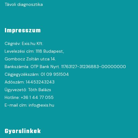
Távoli diagnosztika
Impresszum
Cégnév: Exis.hu Kft.
Levelezési cím: 1118 Budapest,
Gombocz Zoltán utca 14.
Bankszámla: OTP Bank Nyrt. 11763127-31236883-00000000
Cégjegyzékszám: 01 09 951504
Adószám: 14453243243
Ügyvezető: Tóth Balázs
Hotline: +36 1 44 77 055
E-mail cím: info@exis.hu
Gyorslinkek