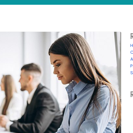
H
C
A
P
S