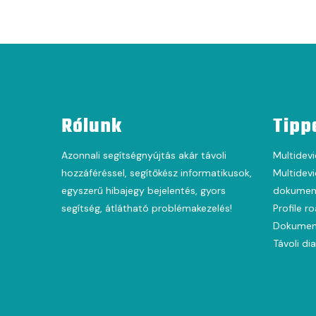
Rólunk
Tipp
Azonnali segítségnyújtás akár távoli
Multidevi
hozzáféréssel, segítőkész informatikusok,
Multidevi
egyszerű hibajegy bejelentés, gyors
dokument
segítség, átlátható problémakezelés!
Profile r
Dokumen
Távoli di