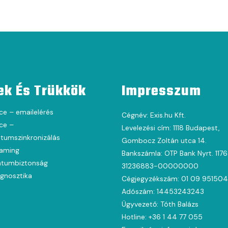
ek És Trükkök
Impresszum
ce – emailelérés
Cégnév: Exis.hu Kft.
ce –
Levelezési cím: 1118 Budapest,
umszinkronizálás
Gombocz Zoltán utca 14.
oaming
Bankszámla: OTP Bank Nyrt. 117
tumbiztonság
31236883-00000000
agnosztika
Cégjegyzékszám: 01 09 951504
Adószám: 14453243243
Ügyvezető: Tóth Balázs
Hotline: +36 1 44 77 055