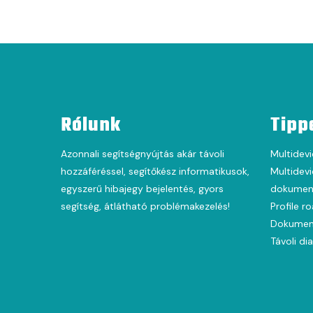
Rólunk
Tipp
Azonnali segítségnyújtás akár távoli
Multidevi
hozzáféréssel, segítőkész informatikusok,
Multidevi
egyszerű hibajegy bejelentés, gyors
dokument
segítség, átlátható problémakezelés!
Profile r
Dokumen
Távoli di