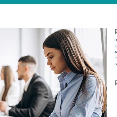
H
C
A
P
S