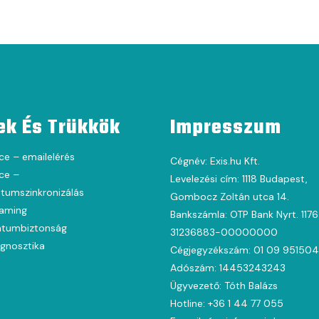
ek És Trükkök
Impresszum
ce – emailelérés
Cégnév: Exis.hu Kft.
ce –
Levelezési cím: 1118 Budapest,
umszinkronizálás
Gombocz Zoltán utca 14.
oaming
Bankszámla: OTP Bank Nyrt. 117
tumbiztonság
31236883-00000000
agnosztika
Cégjegyzékszám: 01 09 951504
Adószám: 14453243243
Ügyvezető: Tóth Balázs
Hotline: +36 1 44 77 055