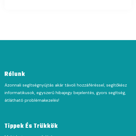
Rólunk
Azonnali segítségnyújtás akár távoli hozzáféréssel, segítőkész
informatikusok, egyszerű hibajegy bejelentés, gyors segítség,
átlátható problémakezelés!
Tippek És Trükkök