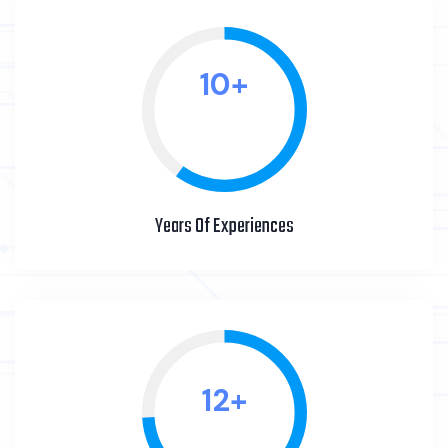
11
+
Years Of Experiences
14
+