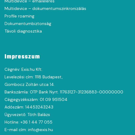
Multidevice – emailelérés
Multidevice – dokumentumszinkronizálás
Profile roaming
Dokumentumbiztonság
Távoli diagnosztika
Impresszum
Cégnév: Exis.hu Kft.
Levelezési cím: 1118 Budapest,
Gombocz Zoltán utca 14.
Bankszámla: OTP Bank Nyrt. 11763127-31236883-00000000
Cégjegyzékszám: 01 09 951504
Adószám: 14453243243
Ügyvezető: Tóth Balázs
Hotline: +36 1 44 77 055
E-mail cím: info@exis.hu