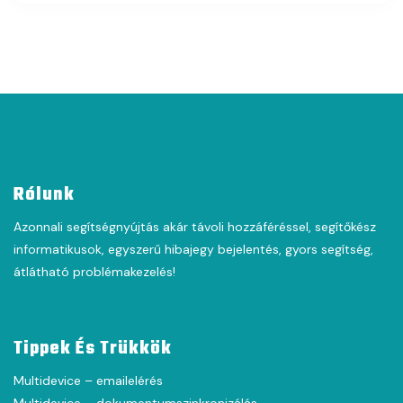
Rólunk
Azonnali segítségnyújtás akár távoli hozzáféréssel, segítőkész
informatikusok, egyszerű hibajegy bejelentés, gyors segítség,
átlátható problémakezelés!
Tippek És Trükkök
Multidevice – emailelérés
Multidevice – dokumentumszinkronizálás