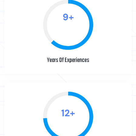
11
+
Years Of Experiences
14
+