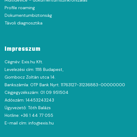
Profile roaming
Dokumentumbiztonság
Távoli diagnosztika
Impresszum
Cégnév: Exis.hu Kft.
Levelezési cím: 1118 Budapest,
Gombocz Zoltán utca 14.
Bankszámla: OTP Bank Nyrt. 11763127-31236883-00000000
Cégjegyzékszám: 01 09 951504
Adószám: 14453243243
Ügyvezető: Tóth Balázs
Hotline: +36 1 44 77 055
E-mail cím: info@exis.hu