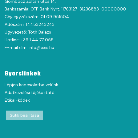
Gombocz Zoltán utca 14.
Bankszámla: OTP Bank Nyrt. 11763127-31236883-00000000
Cégjegyzékszám: 01 09 951504
Adószám: 14453243243
Ügyvezető: Tóth Balázs
Hotline: +36 1 44 77 055
E-mail cím: info@exis.hu
Gyorslinkek
Lépjen kapcsolatba velünk
Adatkezelési tájékoztató
Etikai-kódex
Sütik beállítása