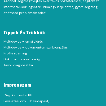
Azonnali segítségnyújtás akár távoli hozzáféréssel, segítőkész
informatikusok, egyszerű hibajegy bejelentés, gyors segítség,
átlátható problémakezelés!
Tippek És Trükkök
Multidevice – emailelérés
Multidevice – dokumentumszinkronizálás
Profile roaming
Dokumentumbiztonság
Távoli diagnosztika
Impresszum
Cégnév: Exis.hu Kft.
Levelezési cím: 1118 Budapest,