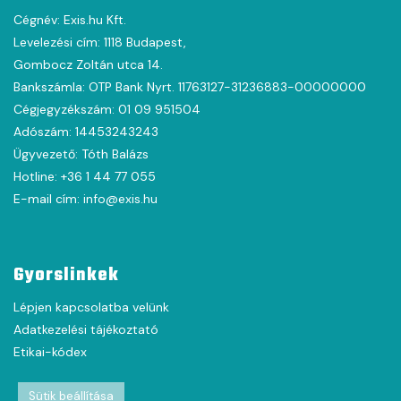
Cégnév: Exis.hu Kft.
Levelezési cím: 1118 Budapest,
Gombocz Zoltán utca 14.
Bankszámla: OTP Bank Nyrt. 11763127-31236883-00000000
Cégjegyzékszám: 01 09 951504
Adószám: 14453243243
Ügyvezető: Tóth Balázs
Hotline: +36 1 44 77 055
E-mail cím: info@exis.hu
Gyorslinkek
Lépjen kapcsolatba velünk
Adatkezelési tájékoztató
Etikai-kódex
Sütik beállítása