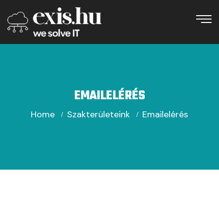
EMAILELÉRÉS
Home
Szakterületeink
Emailelérés