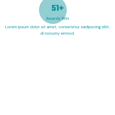
69
+
Awards Win
Lorem ipsum dolor sit amet, consetetur sadipscing elitr,
di nonumy eirmod.