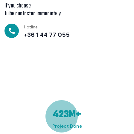
If you choose
to be contacted immediately
Hotline
+36 1 44 77 055
569
M+
Project Done