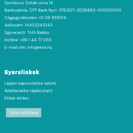
Gombocz Zoltán utca 14.
Bankszámla: OTP Bank Nyrt. 11763127-31236883-00000000
Cégjegyzékszám: 01 09 951504
Adószám: 14453243243
Ügyvezető: Tóth Balázs
Hotline: +36 1 44 77 055
E-mail cím: info@exis.hu
Gyorslinkek
Lépjen kapcsolatba velünk
Adatkezelési tájékoztató
Etikai-kódex
Sütik beállítása