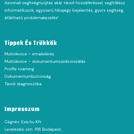
Azonnali segítségnyújtás akár távoli hozzáféréssel, segítőkész
informatikusok, egyszerű hibajegy bejelentés, gyors segítség,
átlátható problémakezelés!
Tippek És Trükkök
Multidevice – emailelérés
Multidevice – dokumentumszinkronizálás
Profile roaming
Dokumentumbiztonság
Távoli diagnosztika
Impresszum
Cégnév: Exis.hu Kft.
Levelezési cím: 1118 Budapest,